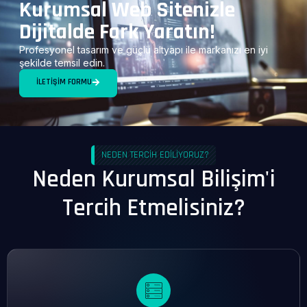
Kurumsal Web Sitenizle
Dijitalde Fark Yaratın!
Profesyonel tasarım ve güçlü altyapı ile markanızı en iyi
şekilde temsil edin.
İLETIŞIM FORMU
NEDEN TERCİH EDİLİYORUZ?
Neden Kurumsal Bilişim'i
Tercih Etmelisiniz?